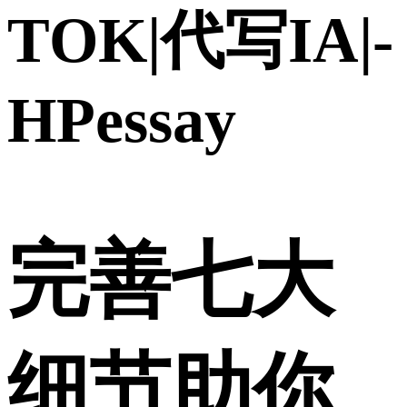
TOK|代写IA|-
HPessay
完善七大
细节助你