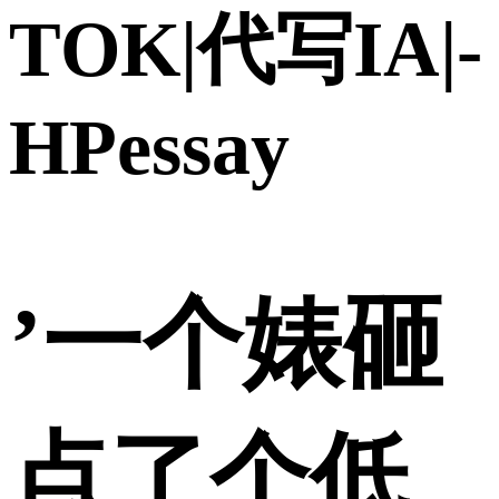
TOK|代写IA|-
HPessay
’一个婊砸
点了个低