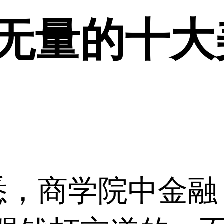
’无量的十
编据悉，商学院中金