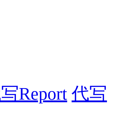
写Report
代写