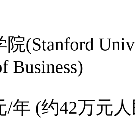
nford Universi
f Business)
元/年 (约42万元