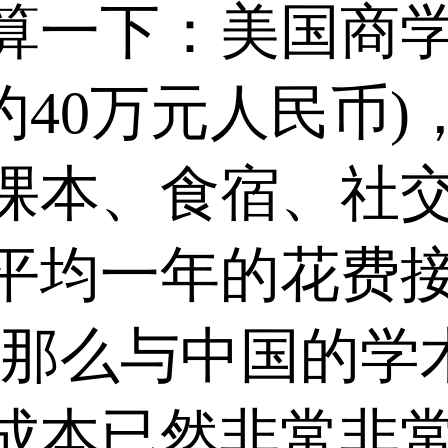
算一下：美国商
约40万元人民币
课本、食宿、社
平均一年的花费接
)。那么与中国的
成本已然非常非