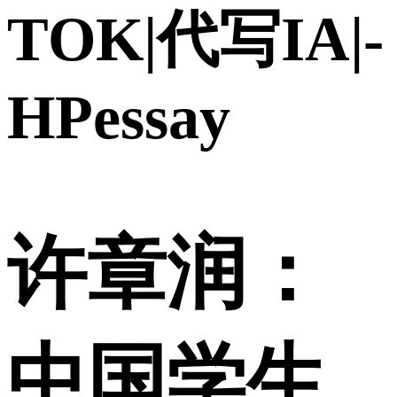
TOK|代写IA|-
HPessay
许章润：
中国学生