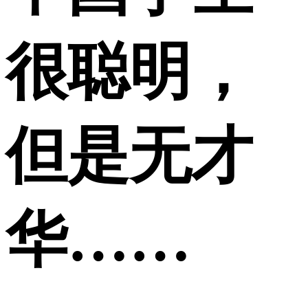
很聪明，
但是无才
华……