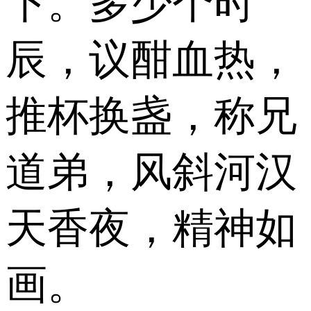
下。多少个时
辰，议酣血热，
推杯换盏，称兄
道弟，风斜河汉
天香夜，精神如
画。