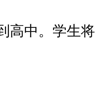
到高中。学生将
目