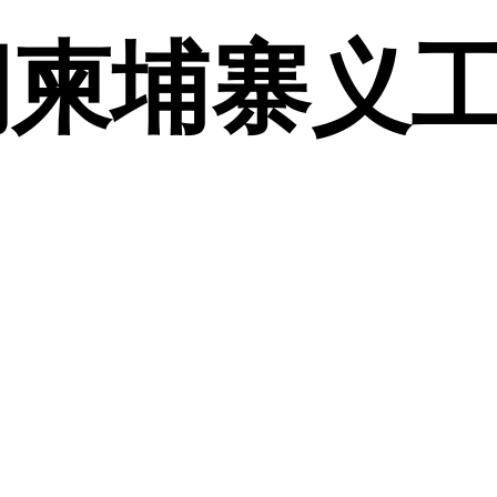
暑期柬埔寨义