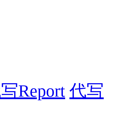
写Report
代写