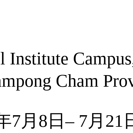
stitute Campus,
Kampong Cham Pro
7月8日– 7月21