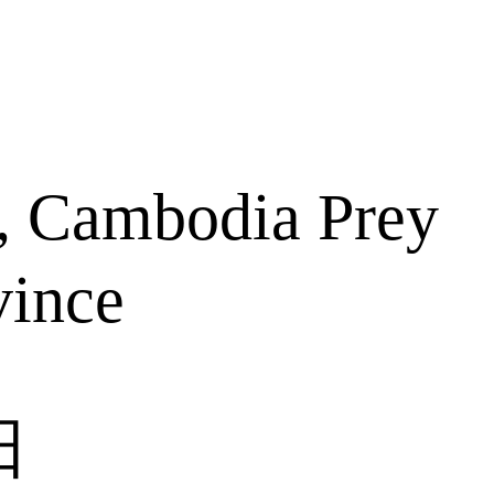
 Cambodia Prey
vince
日