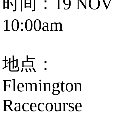
时间：19 NOV
10:00am
地点：
Flemington
Racecourse