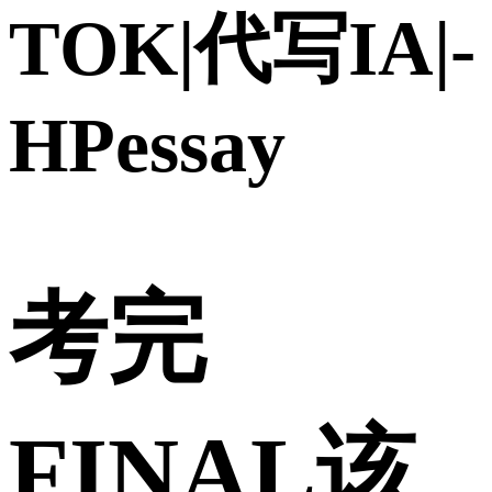
TOK|代写IA|-
HPessay
考完
FINAL该