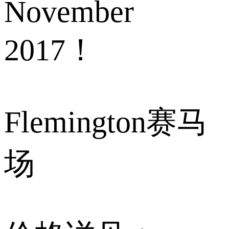
November
2017！
Flemington赛马
场