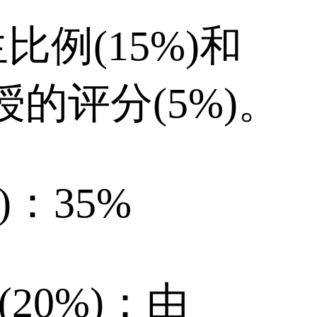
例(15%)和
授的评分(5%)。
s)：35%
20%)：由