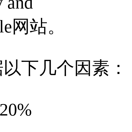
y and
ale网站。
据以下几个因素：
：20%