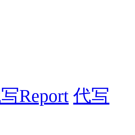
写Report
代写