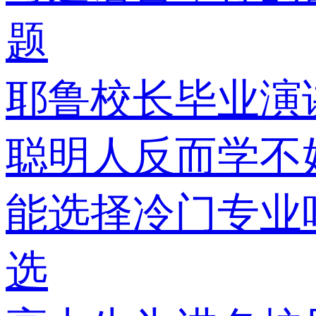
题
耶鲁校长毕业演
聪明人反而学不好
能选择冷门专业吗
选