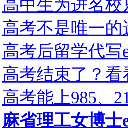
高中生为进名校只
高考不是唯一的
高考后留学代写e
高考结束了？看
高考能上985、
麻省理工女博士e