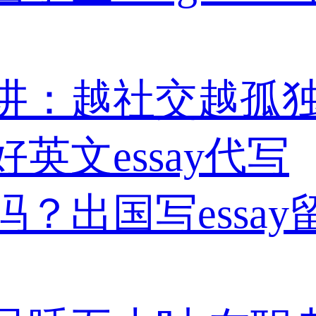
讲：越社交越孤
英文essay代写
？出国写essa