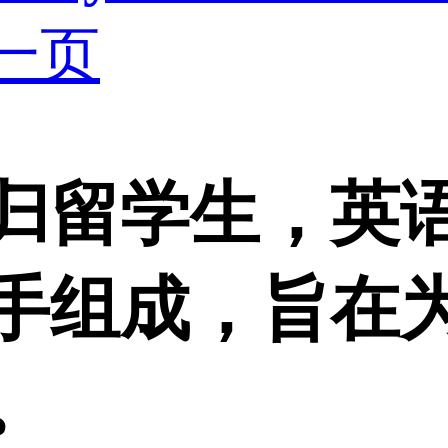
一页
归留学生，英
手组成，旨在
。