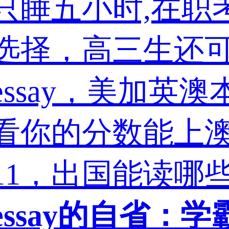
睡五小时,在职考研
选择，高三生还
ssay，美加英
看你的分数能上澳
211，出国能读
ssay的自省：