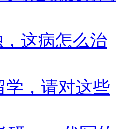
独，这病怎么治
y留学，请对这些