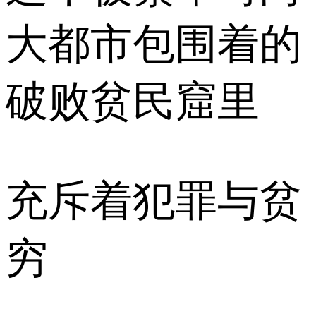
大都市包围着的
破败贫民窟里
充斥着犯罪与贫
穷