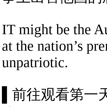
IT might be the Au
at the nation’s pr
unpatriotic.
▌前往观看第一