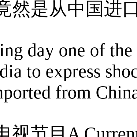
竟然是从中国进
ding day one of th
dia to express shoc
imported from China
目A Current 