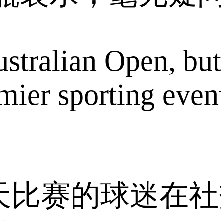
stralian Open, but
emier sporting even
天比赛的球迷在