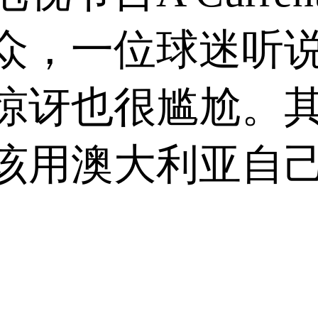
众，一位球迷听
惊讶也很尴尬。
该用澳大利亚自