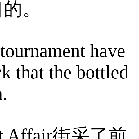
口的。
e tournament have
k that the bottled
.
Affair街采了前