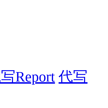
写Report
代写