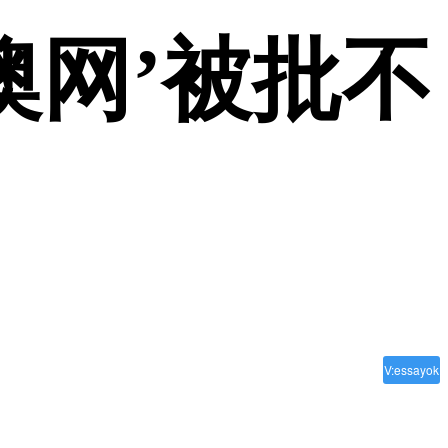
澳网’被批不
V:essayok