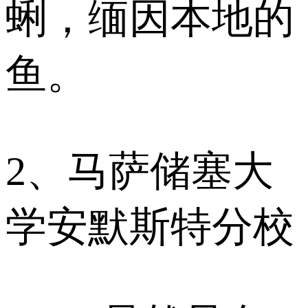
蜊，缅因本地的
鱼。
2、马萨储塞大
学安默斯特分校