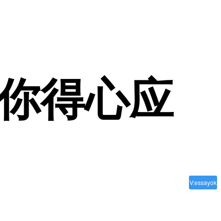
步让你得心应
V:essayok