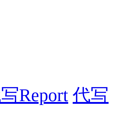
写Report
代写