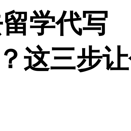
去留学代写
ment？这三